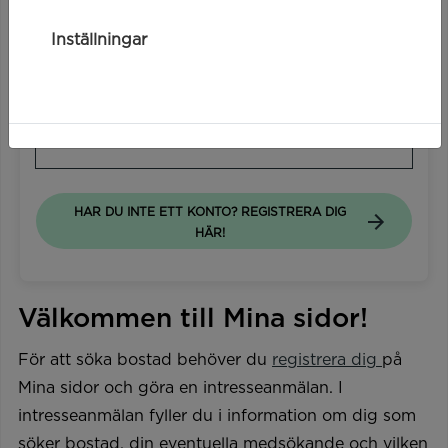
Starta Mobilt BankID
Inställningar
Mobilt BankId på annan enhet
HAR DU INTE ETT KONTO? REGISTRERA DIG
HÄR!
Välkommen till Mina sidor!
För att söka bostad behöver du
registrera dig
på
Mina sidor och göra en intresseanmälan. I
intresseanmälan fyller du i information om dig som
söker bostad, din eventuella medsökande och vilken