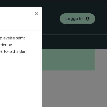
×
Logga in
plevelse samt
rier av
 för att sidan