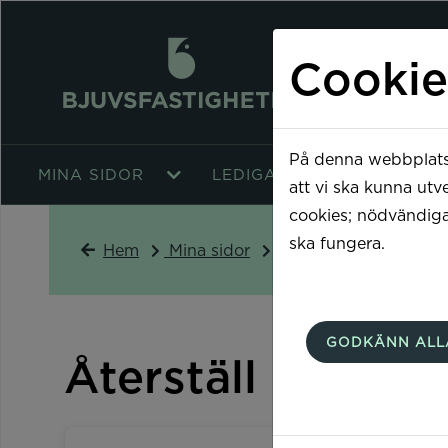
Cookie
På denna webbplats 
MINA SIDOR
LEDIGA LÄGENHETER
att vi ska kunna utv
cookies; nödvändiga
ska fungera.
Hem
Mina sidor
Återställ lösenord
GODKÄNN ALL
Återställ lösenor