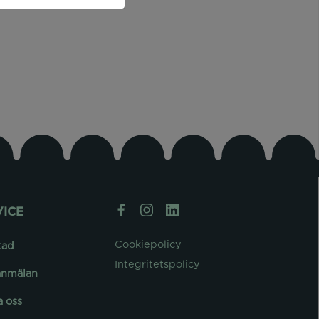
ICE
Cookiepolicy
tad
Integritetspolicy
anmälan
a oss